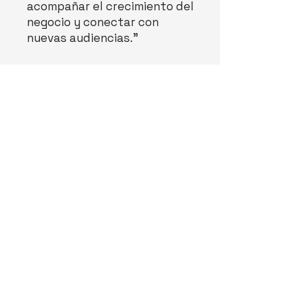
acompañar el crecimiento del
negocio y conectar con
nuevas audiencias.”
Sebastián Gómez
CEO, Phonetify
< Anterior
Siguiente >
Junto a nuestros clientes
cocreamos
smart brands
.
¿
Cuál es su reto de marca
?