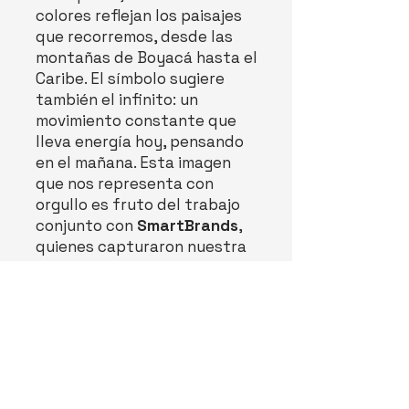
colores reflejan los paisajes
que recorremos, desde las
montañas de Boyacá hasta el
Caribe. El símbolo sugiere
también el infinito: un
movimiento constante que
lleva energía hoy, pensando
en el mañana. Esta imagen
que nos representa con
orgullo es fruto del trabajo
conjunto con
SmartBrands
,
quienes capturaron nuestra
esencia con inteligencia e
imaginación."
Natalia de la Calle
Gerente General, Oleoducto
de Colombia